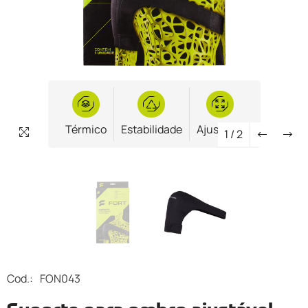
Térmico
Térmico
Estabilidade
Estabilidade
Ajustável
Ajustável
1
/
2
Cod.:
FON043