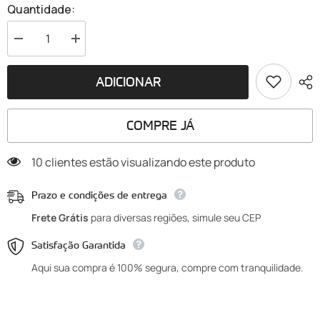
Quantidade:
Diminuir
Aumentar
a
a
quantidade
quantidade
de
de
ADICIONAR
Suporte
Suporte
para
para
ombro
ombro
ajustável
ajustável
COMPRE JÁ
Fort
Fort
Preta
Preta
185 clientes estão visualizando este produto
Prazo e condições de entrega
Frete Grátis
para diversas regiões, simule seu CEP
Satisfação Garantida
Aqui sua compra é 100% segura, compre com tranquilidade.