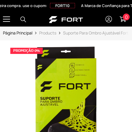
PULAR PARA O CONTEÚDO
 compra. use o cupom:
A Marca de Confiança para Todo
FORT10
0
0
it
Página Principal
Products
Suporte Para Ombro Ajustável Fort P
PROMOÇÃO 0%