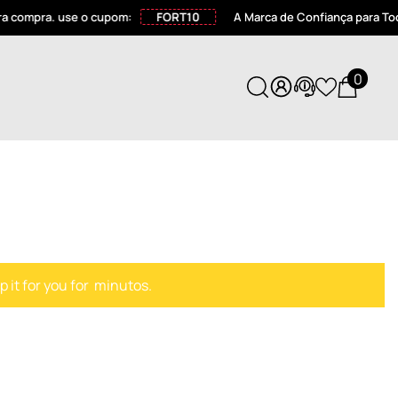
compra. use o cupom:
FORT10
A Marca de Confiança para Todos 
0
0
itens
 it for you for
minutos.