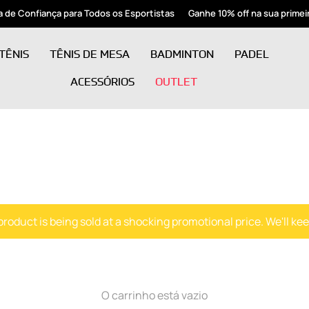
 Confiança para Todos os Esportistas
Ganhe 10% off na sua primeira 
TÊNIS
TÊNIS DE MESA
BADMINTON
PADEL
ACESSÓRIOS
OUTLET
roduct is being sold at a shocking promotional price. We'll keep
O carrinho está vazio