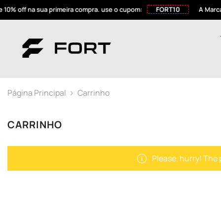
PULAR PARA O CONTEÚDO
 off na sua primeira compra. use o cupom:
FORT10
A Marca de
Página Principal
Carrinho
CARRINHO
Please, hurry! The p