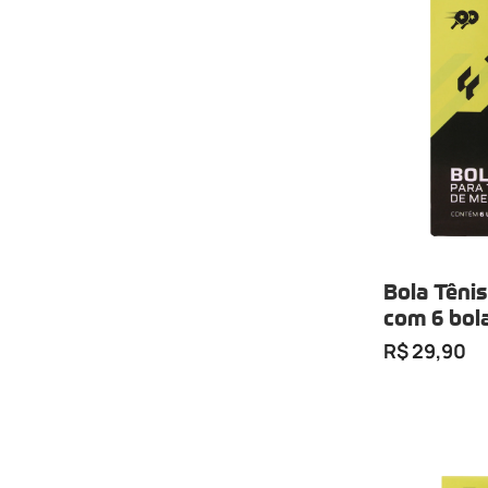
Bola Têni
com 6 bola
branca)
R$ 29,90