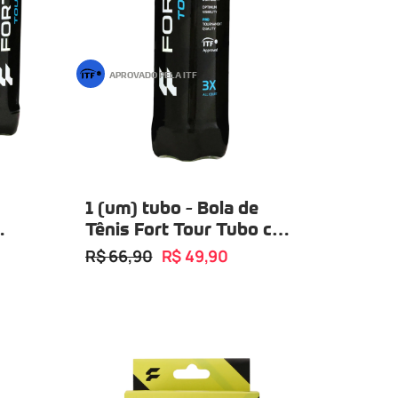
APROVADO PELA ITF
1 (um) tubo - Bola de
om
Tênis Fort Tour Tubo com
03 Bolas
R$ 66,90
R$ 49,90