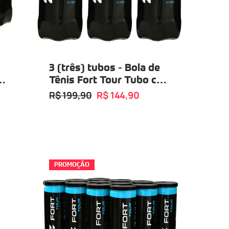
3 (três) tubos - Bola de
p
Tênis Fort Tour Tubo com
03 Bolas
R$ 199,90
R$ 144,90
PROMOÇÃO