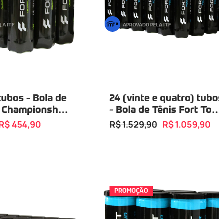
LA ITF
APROVADO PELA ITF
tubos - Bola de
24 (vinte e quatro) tubo
t Championship
- Bola de Tênis Fort Tou
03 Bolas
Tubo com 03 Bolas
R$ 454,90
R$ 1.529,90
R$ 1.059,90
PROMOÇÃO