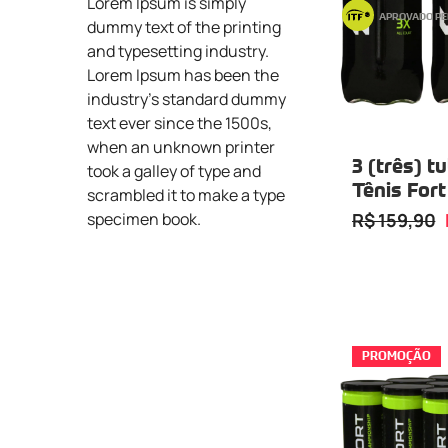
Lorem Ipsum is simply
APROVADO PE
dummy text of the printing
and typesetting industry.
Lorem Ipsum has been the
industry's standard dummy
text ever since the 1500s,
when an unknown printer
3 (três) t
took a galley of type and
Tênis For
scrambled it to make a type
Tubo com 
R$ 159,90
specimen book.
PROMOÇÃO