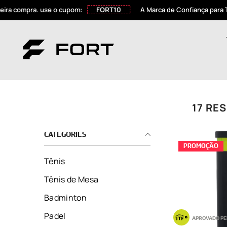
PULAR PARA O CONTEÚDO
use o cupom:
FORT10
A Marca de Confiança para Todos os Espo
17 RE
CATEGORIES
PROMOÇÃO
Tênis
Tênis de Mesa
Badminton
Padel
APROVADO PE