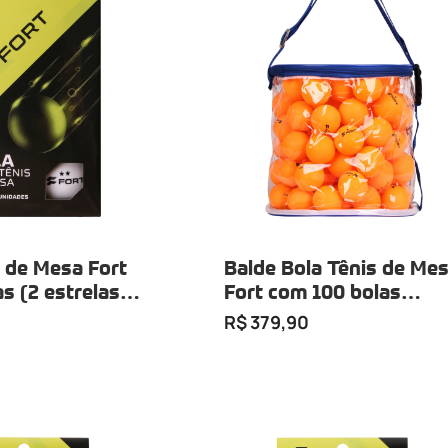
s de Mesa Fort
Balde Bola Tênis de Me
s (2 estrelas
Fort com 100 bolas
laranja
R$ 379,90