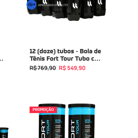
APROVADO PELA ITF
12 (doze) tubos - Bola de
p
Tênis Fort Tour Tubo com
03 Bolas
R$ 769,90
R$ 549,90
PROMOÇÃO