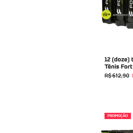
APROVADO PE
12 (doze) 
Tênis For
Tubo com 
R$ 612,90
PROMOÇÃO