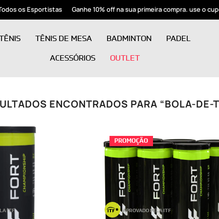
rtistas
Ganhe 10% off na sua primeira compra. use o cupom:
FORT
TÊNIS
TÊNIS DE MESA
BADMINTON
PADEL
ACESSÓRIOS
OUTLET
SULTADOS ENCONTRADOS PARA “BOLA-DE-T
PROMOÇÃO
LA ITF
APROVADO PELA ITF