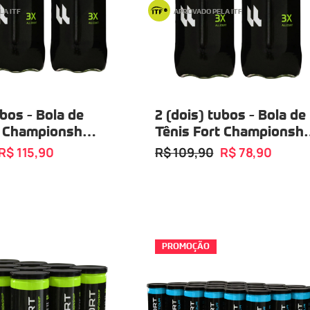
LA ITF
APROVADO PELA ITF
ubos - Bola de
2 (dois) tubos - Bola de
t Championship
Tênis Fort Championshi
03 Bolas
Tubo com 03 Bolas
R$ 115,90
R$ 109,90
R$ 78,90
PROMOÇÃO