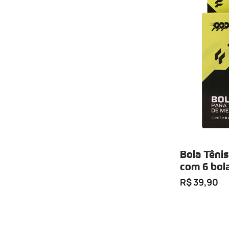
Bola Têni
com 6 bola
branca)
R$ 39,90