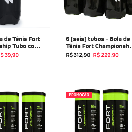
a de Tênis Fort
6 (seis) tubos - Bola de
ship Tubo com
Tênis Fort Championshi
Tubo com 03 Bolas
$ 39,90
R$ 312,90
R$ 229,90
PROMOÇÃO