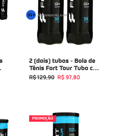
APROVADO PELA ITF
s
2 (dois) tubos - Bola de
r
Tênis Fort Tour Tubo com
03 Bolas
R$ 129,90
R$ 97,80
PROMOÇÃO