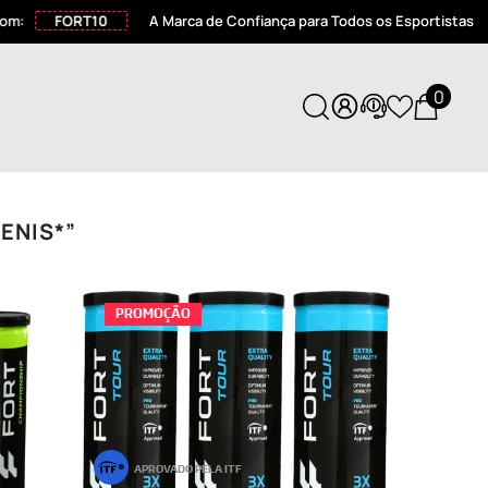
10
A Marca de Confiança para Todos os Esportistas
Ganhe 10% of
0
0
itens
ENIS*”
PROMOÇÃO
APROVADO PELA ITF