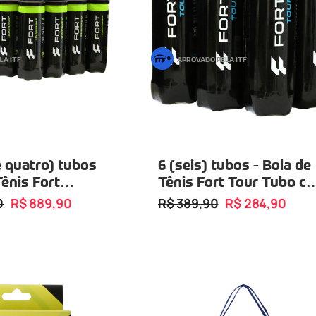
LA ITF
APROVADO PELA ITF
e quatro) tubos
6 (seis) tubos - Bola de
Tênis Fort
Tênis Fort Tour Tubo c
ship Tubo com
03 Bolas
0
R$ 889,90
R$ 389,90
R$ 284,90