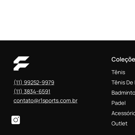
Coleçõ
Tênis
(11) 99252-9979
Tênis De
(11) 3834-6591
Badmint
contato@r1sports.com.br
Padel
Acessóri
Outlet